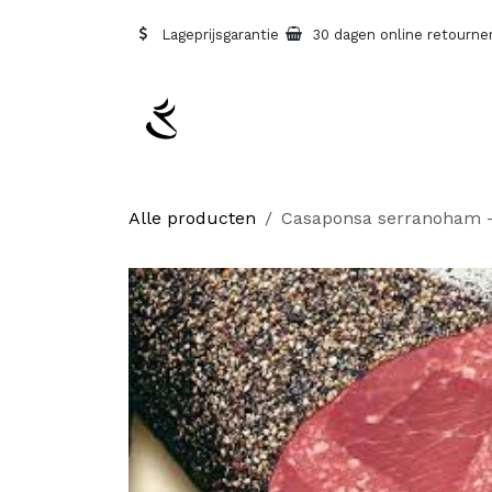
Overslaan naar inhoud
Lageprijsgarantie
30 dagen online retourne
Alle producten
Casaponsa serranoham -