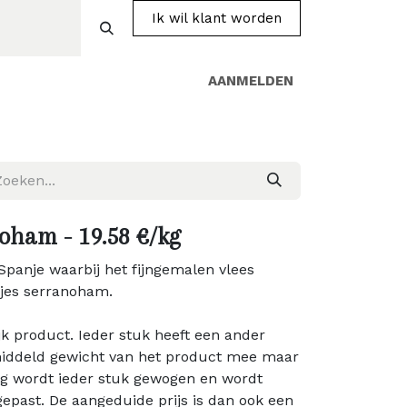
Ik wil klant worden
AANMELDEN
Over ons
Producten
Shop
Contact
oham - 19.58 €/kg
Spanje waarbij het fijngemalen vlees
kjes serranoham.
jk product. Ieder stuk heeft een ander
middeld gewicht van het product mee maar
ng wordt ieder stuk gewogen en wordt
gepast. De aangeduide prijs is dan ook een