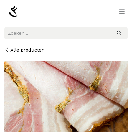
Overslaan naar inhoud
Alle producten