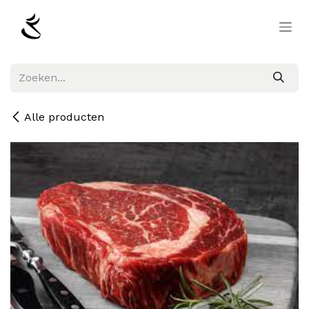
Overslaan naar inhoud
Alle producten