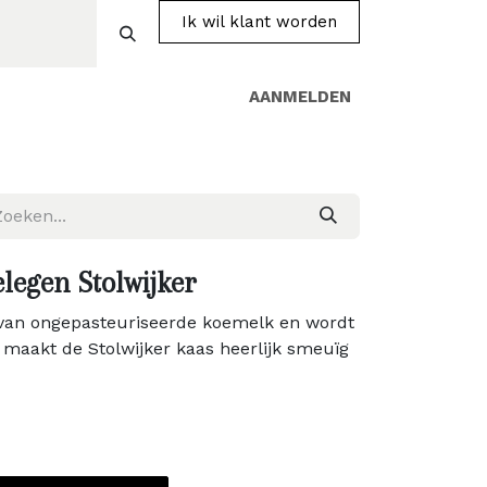
Ik wil klant worden
AANMELDEN
Over ons
Producten
Shop
Contact
legen Stolwijker
van ongepasteuriseerde koemelk en wordt
t maakt de Stolwijker kaas heerlijk smeuïg