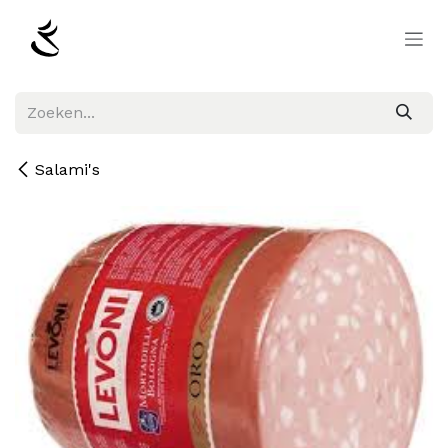
Overslaan naar inhoud
Salami's