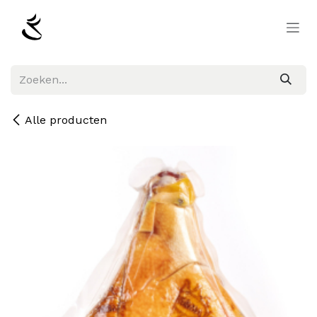
Overslaan naar inhoud
Alle producten