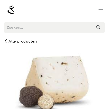
Overslaan naar inhoud
Alle producten