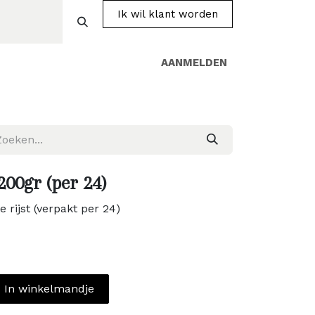
Ik wil klant worden
AANMELDEN
Over ons
Producten
Shop
Contact
200gr (per 24)
 rijst (verpakt per 24)
In winkelmandje