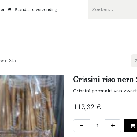
ren
Standaard verzending
(per 24)
Grissini riso nero 
Grissini gemaakt van zwarte
112,32
€