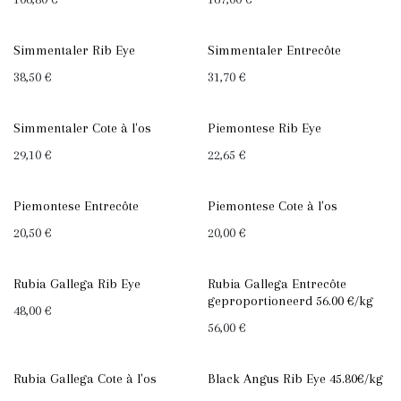
Simmentaler Rib Eye
Simmentaler Entrecôte
38,50
€
31,70
€
Simmentaler Cote à l'os
Piemontese Rib Eye
29,10
€
22,65
€
Piemontese Entrecôte
Piemontese Cote à l'os
20,50
€
20,00
€
Rubia Gallega Rib Eye
Rubia Gallega Entrecôte
geproportioneerd 56.00 €/kg
48,00
€
56,00
€
Rubia Gallega Cote à l'os
Black Angus Rib Eye 45.80€/kg