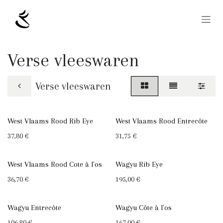
Overslaan naar inhoud
Verse vleeswaren
Verse vleeswaren
West Vlaams Rood Rib Eye
West Vlaams Rood Entrecôte
37,80
€
31,75
€
West Vlaams Rood Cote à l'os
Wagyu Rib Eye
36,70
€
195,00
€
Wagyu Entrecôte
Wagyu Côte à l'os
106,80
€
167,00
€