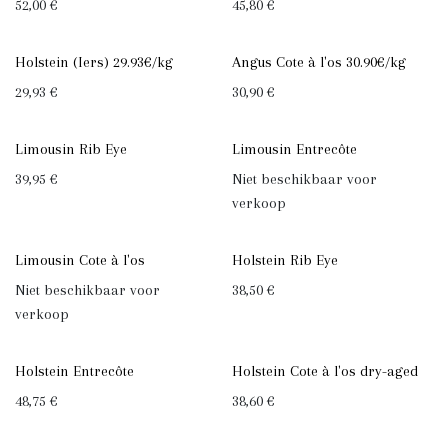
52,00
€
45,80
€
Holstein (Iers) 29.93€/kg
Angus Cote à l'os 30.90€/kg
29,93
€
30,90
€
Limousin Rib Eye
Limousin Entrecôte
39,95
€
Niet beschikbaar voor
verkoop
Limousin Cote à l'os
Holstein Rib Eye
Niet beschikbaar voor
38,50
€
verkoop
Holstein Entrecôte
Holstein Cote à l'os dry-aged
48,75
€
38,60
€