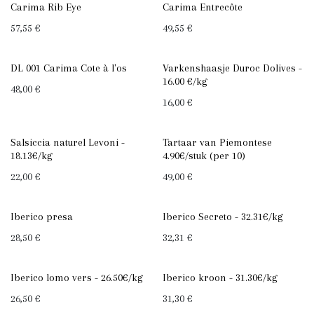
Carima Rib Eye
Carima Entrecôte
57,55
€
49,55
€
DL 001 Carima Cote à l'os
Varkenshaasje Duroc Dolives -
16.00 €/kg
48,00
€
16,00
€
Salsiccia naturel Levoni -
Tartaar van Piemontese
18.13€/kg
4.90€/stuk (per 10)
22,00
€
49,00
€
Iberico presa
Iberico Secreto - 32.31€/kg
28,50
€
32,31
€
Iberico lomo vers - 26.50€/kg
Iberico kroon - 31.30€/kg
26,50
€
31,30
€