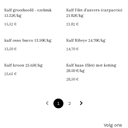
Kalf groothoofd - ezelstuk
Kalf Filet d'anvers (carpaccio)
15.52€/kg
21.82€/kg
15,52
€
21,82
€
kalf osso bucco 13.50€/kg
Kalf Ribeye 24.70€/kg
13,50
€
24,70
€
Kalf kroon 25.65€/kg
Kalf haas (filet) met ketting
28.50 €/kg
25,65
€
28,50
€
1
2
Volg ons